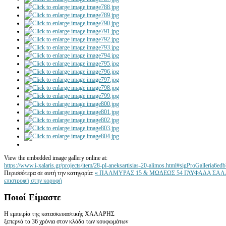
View the embedded image gallery online at:
https://www.i-xalaris.gr/projects/item/28-pl-aneksartisias-20-alimos.html#sigProGalleria6e
Περισσότερα σε αυτή την κατηγορία:
« ΠΑΛΜΥΡΑΣ 15 & ΜΩΔΕΩΣ 54 ΓΛΥΦΑΔΑ
ΣΑΛ
επιστροφή στην κορυφή
Ποιοί
Είμαστε
Η εμπειρία της κατασκευαστικής ΧΑΛΑΡΗΣ
ξεπερνά τα 36 χρόνια στον κλάδο των κουφωμάτων