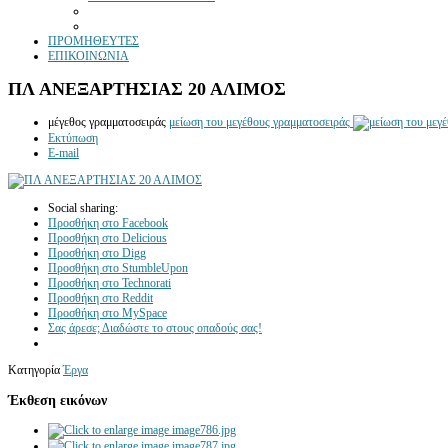
ΠΡΟΜΗΘΕΥΤΕΣ
ΕΠΙΚΟΙΝΩΝΙΑ
ΠΛ ΑΝΕΞΑΡΤΗΣΙΑΣ 20 ΑΛΙΜΟΣ
μέγεθος γραμματοσειράς
μείωση του μεγέθους γραμματοσειράς
Εκτύπωση
E-mail
Social sharing:
Προσθήκη στο Facebook
Προσθήκη στο Delicious
Προσθήκη στο Digg
Προσθήκη στο StumbleUpon
Προσθήκη στο Technorati
Προσθήκη στο Reddit
Προσθήκη στο MySpace
Σας άρεσε; Διαδώστε το στους οπαδούς σας!
Κατηγορία
Έργα
Έκθεση εικόνων