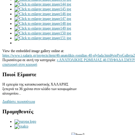
View the embedded image gallery online at:
https://www.i-xalaris.gr/projects/item/46-anatolikis-romilias-40-glyfada.html#sigProGalleri
Περισσότερα σε αυτή την κατηγορία:
« ΑΝΑΤΟΛΙΚΗΣ ΡΩΜΙΛΙΑΣ 46 ΓΛΥΦΑΔΑ
ΣΜΥΡΝ
επιστροφή στην κορυφή
Ποιοί
Είμαστε
Η εμπειρία της κατασκευαστικής ΧΑΛΑΡΗΣ
ξεπερνά τα 36 χρόνια στον κλάδο των κουφωμάτων
αλουμινίου...
Διαβάστε περισσότερα
Προμηθευτές