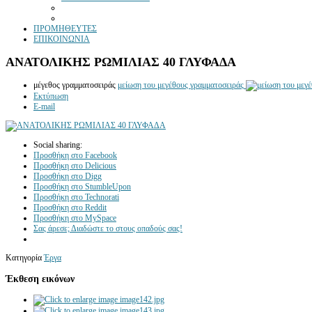
ΠΡΟΜΗΘΕΥΤΕΣ
ΕΠΙΚΟΙΝΩΝΙΑ
ΑΝΑΤΟΛΙΚΗΣ ΡΩΜΙΛΙΑΣ 40 ΓΛΥΦΑΔΑ
μέγεθος γραμματοσειράς
μείωση του μεγέθους γραμματοσειράς
Εκτύπωση
E-mail
Social sharing:
Προσθήκη στο Facebook
Προσθήκη στο Delicious
Προσθήκη στο Digg
Προσθήκη στο StumbleUpon
Προσθήκη στο Technorati
Προσθήκη στο Reddit
Προσθήκη στο MySpace
Σας άρεσε; Διαδώστε το στους οπαδούς σας!
Κατηγορία
Έργα
Έκθεση εικόνων