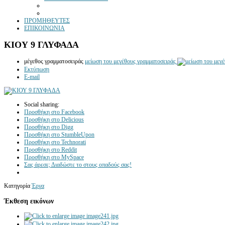
ΠΡΟΜΗΘΕΥΤΕΣ
ΕΠΙΚΟΙΝΩΝΙΑ
ΚΙΟΥ 9 ΓΛΥΦΑΔΑ
μέγεθος γραμματοσειράς
μείωση του μεγέθους γραμματοσειράς
Εκτύπωση
E-mail
Social sharing:
Προσθήκη στο Facebook
Προσθήκη στο Delicious
Προσθήκη στο Digg
Προσθήκη στο StumbleUpon
Προσθήκη στο Technorati
Προσθήκη στο Reddit
Προσθήκη στο MySpace
Σας άρεσε; Διαδώστε το στους οπαδούς σας!
Κατηγορία
Έργα
Έκθεση εικόνων