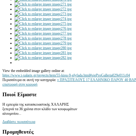
View the embedded image gallery online at:
https://www.i-xalaris.gr/projects/item/55-kiou-9-glyfada.html#sigProGalleria029e011c04
Περισσότερα σε αυτή την κατηγορία:
« ΠΡΑΞΙΤΕΛΟΥΣ 17 ΕΛΛΗΝΙΚΟ
ΠΑΡΟΥ 40 ΒΑΡ
επιστροφή στην κορυφή
Ποιοί
Είμαστε
Η εμπειρία της κατασκευαστικής ΧΑΛΑΡΗΣ
ξεπερνά τα 36 χρόνια στον κλάδο των κουφωμάτων
αλουμινίου...
Διαβάστε περισσότερα
Προμηθευτές