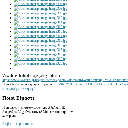
View the embedded image gallery online at:
https://www.i-xalaris.gr/projects/item/58-palaiou-athinaiou-6-vari.html#sigProGalleria0538d
Περισσότερα σε αυτή την κατηγορία:
« ΣΙΦΝΟΥ 8-10 ΒΑΡΗ
ΣΠΕΡΧΙΑΔΟΣ 41 ΒΟΥΛΑ 
επιστροφή στην κορυφή
Ποιοί
Είμαστε
Η εμπειρία της κατασκευαστικής ΧΑΛΑΡΗΣ
ξεπερνά τα 36 χρόνια στον κλάδο των κουφωμάτων
αλουμινίου...
Διαβάστε περισσότερα