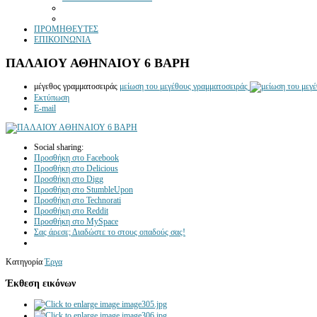
ΠΡΟΜΗΘΕΥΤΕΣ
ΕΠΙΚΟΙΝΩΝΙΑ
ΠΑΛΑΙΟΥ ΑΘΗΝΑΙΟΥ 6 ΒΑΡΗ
μέγεθος γραμματοσειράς
μείωση του μεγέθους γραμματοσειράς
Εκτύπωση
E-mail
Social sharing:
Προσθήκη στο Facebook
Προσθήκη στο Delicious
Προσθήκη στο Digg
Προσθήκη στο StumbleUpon
Προσθήκη στο Technorati
Προσθήκη στο Reddit
Προσθήκη στο MySpace
Σας άρεσε; Διαδώστε το στους οπαδούς σας!
Κατηγορία
Έργα
Έκθεση εικόνων