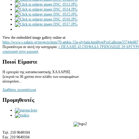
View the embedded image gallery online at:
https://www.i-xalaris.gr/projects/item/70-attikis-53a-glyfada.html#sigProGalleriae55744e687
Περισσότερα σε αυτή την κατηγορία:
« ΠΕΛΛΗΣ 43 ΓΛΥΦΑΔΑ
ΤΡΙΠΟΛΕΩΣ 29 ΑΡΓΥ
επιστροφή στην κορυφή
Ποιοί
Είμαστε
Η εμπειρία της κατασκευαστικής ΧΑΛΑΡΗΣ
ξεπερνά τα 36 χρόνια στον κλάδο των κουφωμάτων
αλουμινίου...
Διαβάστε περισσότερα
Προμηθευτές
Τηλ:
210 9649104
Fax:
210 9649104