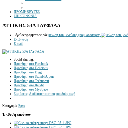
ΠΡΟΜΗΘΕΥΤΕΣ
ΕΠΙΚΟΙΝΩΝΙΑ
ΑΤΤΙΚΗΣ 53Α ΓΛΥΦΑΔΑ
μέγεθος γραμματοσειράς
μείωση του μεγέθους γραμματοσειράς
Εκτύπωση
E-mail
Social sharing:
Προσθήκη στο Facebook
Προσθήκη στο Delicious
Προσθήκη στο Digg
Προσθήκη στο StumbleUpon
Προσθήκη στο Technorati
Προσθήκη στο Reddit
Προσθήκη στο MySpace
Σας άρεσε; Διαδώστε το στους οπαδούς σας!
Κατηγορία
Έργα
Έκθεση εικόνων