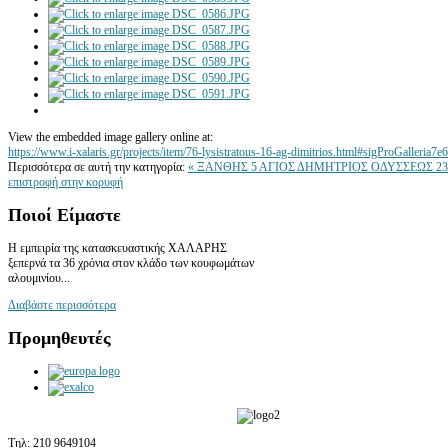
View the embedded image gallery online at:
https://www.i-xalaris.gr/projects/item/76-lysistratous-16-ag-dimitrios.html#sigProGalleria7e
Περισσότερα σε αυτή την κατηγορία:
« ΞΑΝΘΗΣ 5 ΑΓΙΟΣ ΔΗΜΗΤΡΙΟΣ
ΟΔΥΣΣΕΩΣ 23
επιστροφή στην κορυφή
Ποιοί
Είμαστε
Η εμπειρία της κατασκευαστικής ΧΑΛΑΡΗΣ
ξεπερνά τα 36 χρόνια στον κλάδο των κουφωμάτων
αλουμινίου...
Διαβάστε περισσότερα
Προμηθευτές
Τηλ:
210 9649104