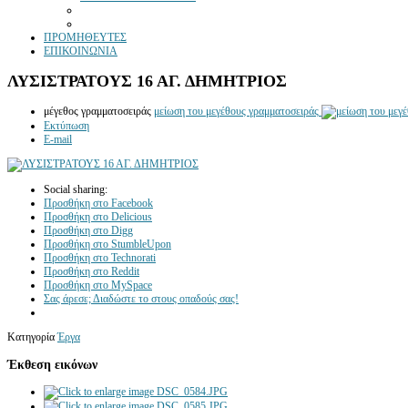
ΠΡΟΜΗΘΕΥΤΕΣ
ΕΠΙΚΟΙΝΩΝΙΑ
ΛΥΣΙΣΤΡΑΤΟΥΣ 16 ΑΓ. ΔΗΜΗΤΡΙΟΣ
μέγεθος γραμματοσειράς
μείωση του μεγέθους γραμματοσειράς
Εκτύπωση
E-mail
Social sharing:
Προσθήκη στο Facebook
Προσθήκη στο Delicious
Προσθήκη στο Digg
Προσθήκη στο StumbleUpon
Προσθήκη στο Technorati
Προσθήκη στο Reddit
Προσθήκη στο MySpace
Σας άρεσε; Διαδώστε το στους οπαδούς σας!
Κατηγορία
Έργα
Έκθεση εικόνων