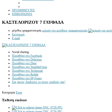
ΠΡΟΜΗΘΕΥΤΕΣ
ΕΠΙΚΟΙΝΩΝΙΑ
ΚΑΣΤΕΛΟΡΙΖΟΥ 7 ΓΛΥΦΑΔΑ
μέγεθος γραμματοσειράς
μείωση του μεγέθους γραμματοσειράς
Εκτύπωση
E-mail
Social sharing:
Προσθήκη στο Facebook
Προσθήκη στο Delicious
Προσθήκη στο Digg
Προσθήκη στο StumbleUpon
Προσθήκη στο Technorati
Προσθήκη στο Reddit
Προσθήκη στο MySpace
Σας άρεσε; Διαδώστε το στους οπαδούς σας!
Κατηγορία
Έργα
Έκθεση εικόνων