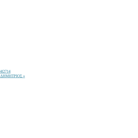
274f2714
 ΔΗΜΗΤΡΙΟΣ »