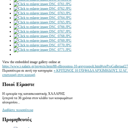
View the embedded image gallery online at:
https://www.i-xalaris.gr/projects/item/88-ellispontou-10-argyroupoli.html#sigProGalleriaaf
Περισσότερα σε αυτή την κατηγορία:
« ΚΡΙΤΩΝΟΣ 10 ΓΛΥΦΑΔΑ
ΑΡΧΙΜΗΔΟΥΣ 32 ΑΓ.
επιστροφή στην κορυφή
Ποιοί
Είμαστε
Η εμπειρία της κατασκευαστικής ΧΑΛΑΡΗΣ
ξεπερνά τα 36 χρόνια στον κλάδο των κουφωμάτων
αλουμινίου...
Διαβάστε περισσότερα
Προμηθευτές