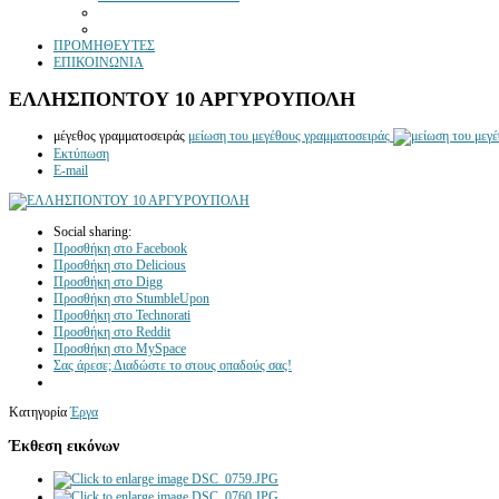
ΠΡΟΜΗΘΕΥΤΕΣ
ΕΠΙΚΟΙΝΩΝΙΑ
ΕΛΛΗΣΠΟΝΤΟΥ 10 ΑΡΓΥΡΟΥΠΟΛΗ
μέγεθος γραμματοσειράς
μείωση του μεγέθους γραμματοσειράς
Εκτύπωση
E-mail
Social sharing:
Προσθήκη στο Facebook
Προσθήκη στο Delicious
Προσθήκη στο Digg
Προσθήκη στο StumbleUpon
Προσθήκη στο Technorati
Προσθήκη στο Reddit
Προσθήκη στο MySpace
Σας άρεσε; Διαδώστε το στους οπαδούς σας!
Κατηγορία
Έργα
Έκθεση εικόνων