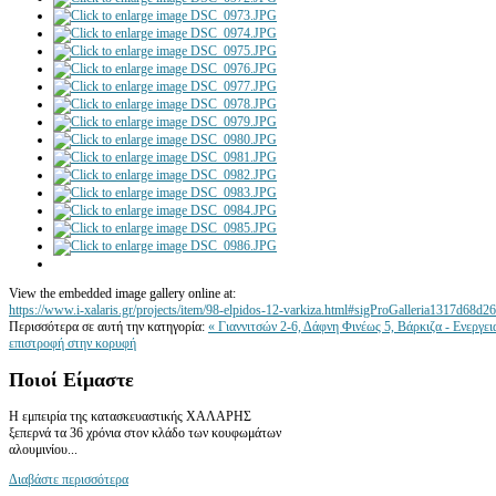
View the embedded image gallery online at:
https://www.i-xalaris.gr/projects/item/98-elpidos-12-varkiza.html#sigProGalleria1317d68d26
Περισσότερα σε αυτή την κατηγορία:
« Γιαννιτσών 2-6, Δάφνη
Φινέως 5, Βάρκιζα - Ενεργε
επιστροφή στην κορυφή
Ποιοί
Είμαστε
Η εμπειρία της κατασκευαστικής ΧΑΛΑΡΗΣ
ξεπερνά τα 36 χρόνια στον κλάδο των κουφωμάτων
αλουμινίου...
Διαβάστε περισσότερα