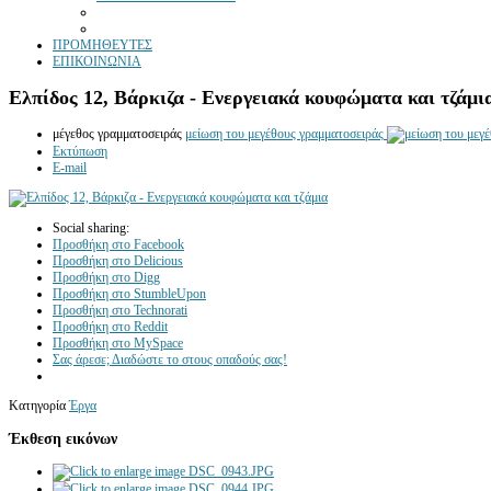
ΠΡΟΜΗΘΕΥΤΕΣ
ΕΠΙΚΟΙΝΩΝΙΑ
Ελπίδος 12, Βάρκιζα - Ενεργειακά κουφώματα και τζάμι
μέγεθος γραμματοσειράς
μείωση του μεγέθους γραμματοσειράς
Εκτύπωση
E-mail
Social sharing:
Προσθήκη στο Facebook
Προσθήκη στο Delicious
Προσθήκη στο Digg
Προσθήκη στο StumbleUpon
Προσθήκη στο Technorati
Προσθήκη στο Reddit
Προσθήκη στο MySpace
Σας άρεσε; Διαδώστε το στους οπαδούς σας!
Κατηγορία
Έργα
Έκθεση εικόνων