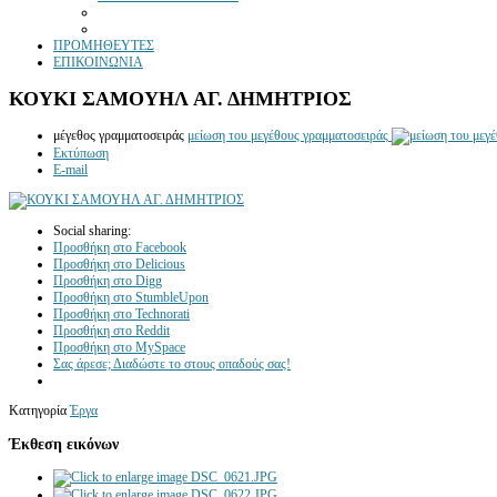
ΠΡΟΜΗΘΕΥΤΕΣ
ΕΠΙΚΟΙΝΩΝΙΑ
ΚΟΥΚΙ ΣΑΜΟΥΗΛ ΑΓ. ΔΗΜΗΤΡΙΟΣ
μέγεθος γραμματοσειράς
μείωση του μεγέθους γραμματοσειράς
Εκτύπωση
E-mail
Social sharing:
Προσθήκη στο Facebook
Προσθήκη στο Delicious
Προσθήκη στο Digg
Προσθήκη στο StumbleUpon
Προσθήκη στο Technorati
Προσθήκη στο Reddit
Προσθήκη στο MySpace
Σας άρεσε; Διαδώστε το στους οπαδούς σας!
Κατηγορία
Έργα
Έκθεση εικόνων