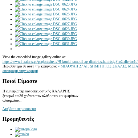
View the embedded image gallery online at:
https://www.i-xalaris.gr/projects/item/79-kouki-samouil-ag-dimitrios.html#sigProGalleriac1
Περισσότερα σε αυτή την κατηγορία:
« ΜΙΑΟΥΛΗ 27 ΑΓ. ΔΗΜΗΤΡΙΟΣ
ΣΚΑΛΕΣ ΜΕΤΑ
επιστροφή στην κορυφή
Ποιοί
Είμαστε
Η εμπειρία της κατασκευαστικής ΧΑΛΑΡΗΣ
ξεπερνά τα 36 χρόνια στον κλάδο των κουφωμάτων
αλουμινίου...
Διαβάστε περισσότερα
Προμηθευτές