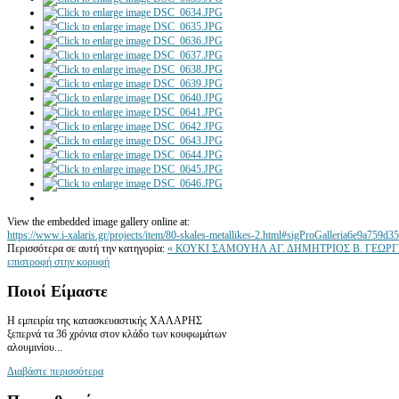
View the embedded image gallery online at:
https://www.i-xalaris.gr/projects/item/80-skales-metallikes-2.html#sigProGalleria6e9a759d35
Περισσότερα σε αυτή την κατηγορία:
« ΚΟΥΚΙ ΣΑΜΟΥΗΛ ΑΓ. ΔΗΜΗΤΡΙΟΣ
Β. ΓΕΩΡΓ
επιστροφή στην κορυφή
Ποιοί
Είμαστε
Η εμπειρία της κατασκευαστικής ΧΑΛΑΡΗΣ
ξεπερνά τα 36 χρόνια στον κλάδο των κουφωμάτων
αλουμινίου...
Διαβάστε περισσότερα