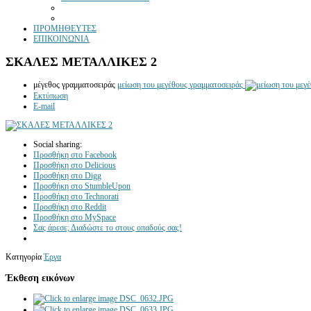
ΠΡΟΜΗΘΕΥΤΕΣ
ΕΠΙΚΟΙΝΩΝΙΑ
ΣΚΑΛΕΣ ΜΕΤΑΛΛΙΚΕΣ 2
μέγεθος γραμματοσειράς
μείωση του μεγέθους γραμματοσειράς
Εκτύπωση
E-mail
Social sharing:
Προσθήκη στο Facebook
Προσθήκη στο Delicious
Προσθήκη στο Digg
Προσθήκη στο StumbleUpon
Προσθήκη στο Technorati
Προσθήκη στο Reddit
Προσθήκη στο MySpace
Σας άρεσε; Διαδώστε το στους οπαδούς σας!
Κατηγορία
Έργα
Έκθεση εικόνων